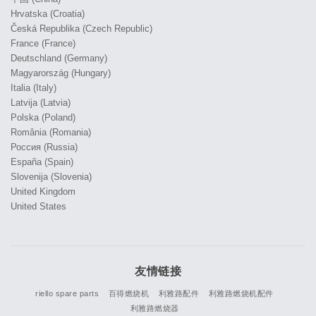
Hrvatska (Croatia)
Česká Republika (Czech Republic)
France (France)
Deutschland (Germany)
Magyarország (Hungary)
Italia (Italy)
Latvija (Latvia)
Polska (Poland)
România (Romania)
Россия (Russia)
España (Spain)
Slovenija (Slovenia)
United Kingdom
United States
友情链接
riello spare parts
百得燃烧机
利雅路配件
利雅路燃烧机配件
利雅路燃烧器