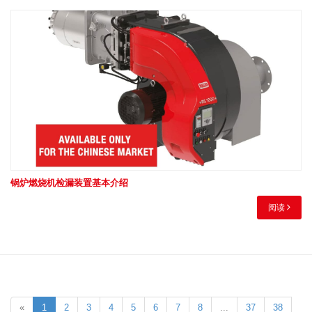
锅炉燃烧机检漏装置基本介绍
阅读
«
1
2
3
4
5
6
7
8
...
37
38