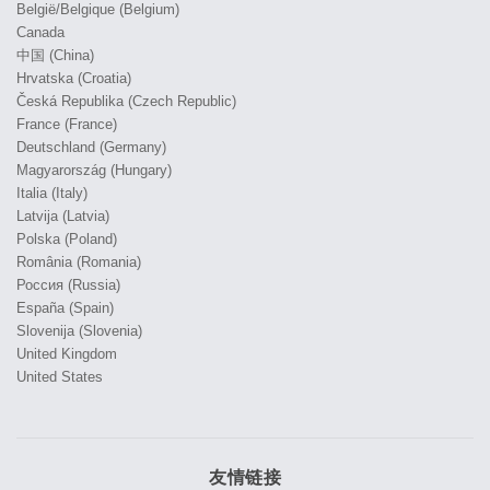
België/Belgique (Belgium)
Canada
中国 (China)
Hrvatska (Croatia)
Česká Republika (Czech Republic)
France (France)
Deutschland (Germany)
Magyarország (Hungary)
Italia (Italy)
Latvija (Latvia)
Polska (Poland)
România (Romania)
Россия (Russia)
España (Spain)
Slovenija (Slovenia)
United Kingdom
United States
友情链接