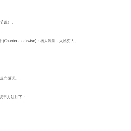
调节盖）。
unter-clockwise)：增大流量，火焰变大。
需反向微调。
），调节方法如下：