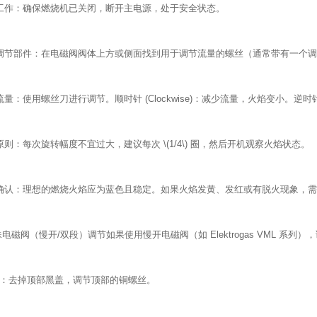
工作：确保燃烧机已关闭，断开主电源，处于安全状态。
调节部件：在电磁阀阀体上方或侧面找到用于调节流量的螺丝（通常带有一个
量：使用螺丝刀进行调节。顺时针 (Clockwise)：减少流量，火焰变小。逆时针 (Co
原则：每次旋转幅度不宜过大，建议每次 \(1/4\) 圈，然后开机观察火焰状态。
确认：理想的燃烧火焰应为蓝色且稳定。如果火焰发黄、发红或有脱火现象，
殊电磁阀（慢开/双段）调节如果使用慢开电磁阀（如 Elektrogas VML 系列
：去掉顶部黑盖，调节顶部的铜螺丝。