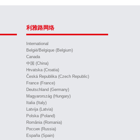
利雅路网络
International
België/Belgique (Belgium)
Canada
中国 (China)
Hrvatska (Croatia)
Česká Republika (Czech Republic)
France (France)
Deutschland (Germany)
Magyarország (Hungary)
Italia (Italy)
Latvija (Latvia)
Polska (Poland)
România (Romania)
Россия (Russia)
España (Spain)