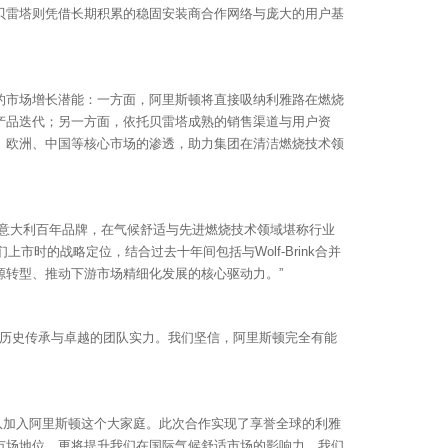
贝雷塔则凭借长期积累的稳固安装商合作网络与庞大的用户基
的市场增长潜能：一方面，阿里斯顿将直接吸纳利雅路在燃烧
产品迭代；另一方面，依托贝雷塔成熟的销售渠道与用户资
、欧洲、中国等核心市场的渗透，助力集团在清洁燃烧技术领
为意大利百年品牌，在气候舒适与先进燃烧技术领域堪称行业
我们上市时的战略定位，结合过去十年间包括与Wolf-Brink合并
转型、推动下游市场精细化发展的核心驱动力。”
辉煌的历史传承与卓越的团队实力。我们坚信，阿里斯顿完全有能
雅路的团队加入阿里斯顿这个大家庭。此次合作实现了享誉全球的利雅
市场地位，更将提升我们在国际气候舒适市场的影响力。我们