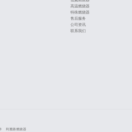
高温燃烧器
特殊燃烧器
售后服务
公司资讯
联系我们
件
利雅路燃烧器