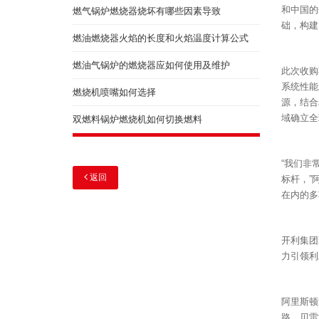
和中国的
燃气锅炉燃烧器烧坏有哪些因素导致
础，构建
燃油燃烧器火焰的长度和火焰温度计算公式
燃油气锅炉的燃烧器应如何使用及维护
此次收购
系统性能
燃烧机喷嘴如何选择
源，结合
域确立全
双燃料锅炉燃烧机如何切换燃料
“我们非
返回
标杆，”阿
在内的多
开利集团
力引领利
阿里斯顿
路、贝雷