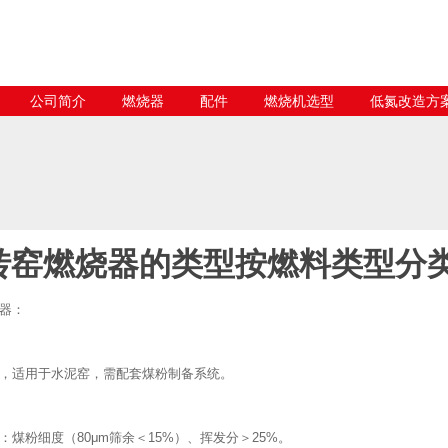
公司简介
燃烧器
配件
燃烧机选型
低氮改造方
转窑燃烧器的类型按燃料类型分
器：
，适用于水泥窑，需配套煤粉制备系统。
：煤粉细度（80μm筛余＜15%）、挥发分＞25%。