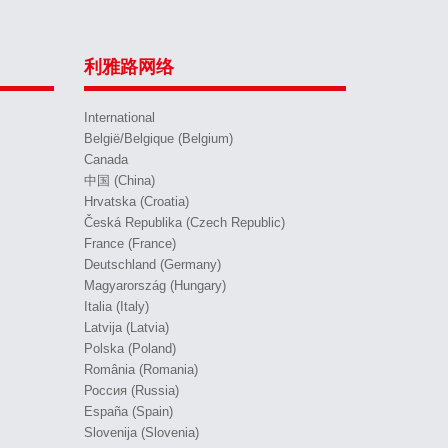
利雅路网络
International
België/Belgique (Belgium)
Canada
中国 (China)
Hrvatska (Croatia)
Česká Republika (Czech Republic)
France (France)
Deutschland (Germany)
Magyarország (Hungary)
Italia (Italy)
Latvija (Latvia)
Polska (Poland)
România (Romania)
Россия (Russia)
España (Spain)
Slovenija (Slovenia)