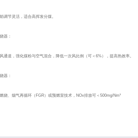
焰调节灵活，适合高挥发分煤。
烧器：
风通道，强化煤粉与空气混合，降低一次风比例（可＜6%），提高热效率。
燃烧器：
燃烧、烟气再循环（FGR）或预燃室技术，NOx排放可＜500mg/Nm³