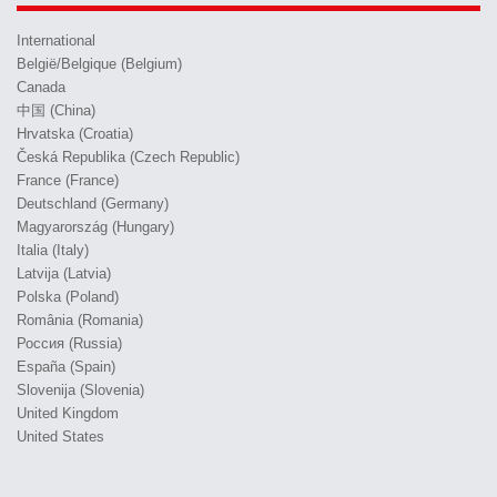
International
België/Belgique (Belgium)
Canada
中国 (China)
Hrvatska (Croatia)
Česká Republika (Czech Republic)
France (France)
Deutschland (Germany)
Magyarország (Hungary)
Italia (Italy)
Latvija (Latvia)
Polska (Poland)
România (Romania)
Россия (Russia)
España (Spain)
Slovenija (Slovenia)
United Kingdom
United States